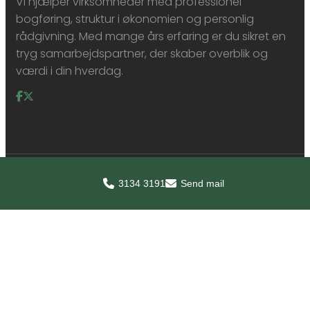
Vi hjælper virksomheder med professionel
bogføring, struktur i økonomien og personlig
rådgivning. Med mange års erfaring er du sikret en
tryg samarbejdspartner, der skaber overblik og
værdi i din hverdag.
3134 3191
Send mail
© Bogholdet