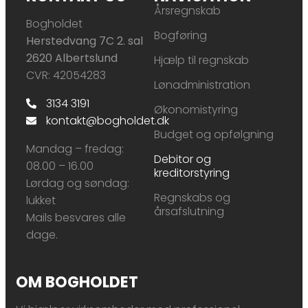
Årsregnskab
Bogholdet
Bogføring
Herstedvang 7C 2. sal
2620 Albertslund
Hjælp til regnskab
CVR: 42054283
Lønadministration
3134 3191
Økonomistyring
kontakt@bogholdet.dk
Budget og opfølgning
Mandag – fredag:
Debitor og
08.00 – 16.00
kreditorstyring
Lørdag og søndag:
Regnskabs og
lukket
årsafslutning
Mails besvares alle
dage.​
OM BOGHOLDET