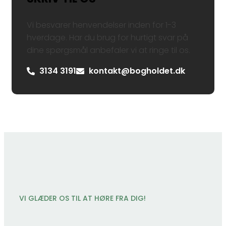
Vi besvarer henvendelser inden for 1-3
hverdage. Har du brug for hurtigt svar på
dine spørgsmål anbefaler vi at ringe til os.
3134 3191
kontakt@bogholdet.dk
VI GLÆDER OS TIL AT HØRE FRA DIG!