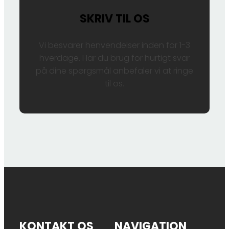
SKRIV TIL OS
Vi besvarer henvendelser inden for 1-3
hverdage. Har du brug for hurtigt svar
på dine spørgsmål anbefaler vi at ringe
til os.
KONTAKT OS
NAVIGATION